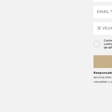
Coche
confo
de di
Responsabl
servicios ofre
newsletter y o
elaborar conta
solicitar la p
los datos:
E
detallada sob