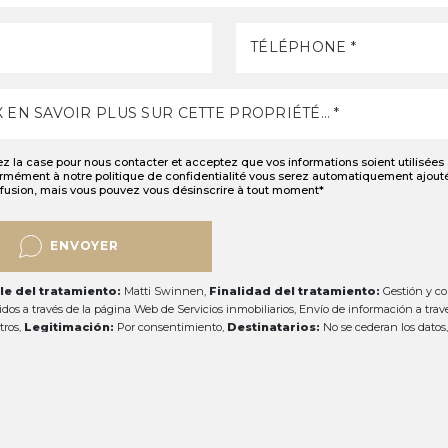
z la case pour nous contacter et acceptez que vos informations soient utilisées
rmément à notre
politique de confidentialité
vous serez automatiquement ajouté 
ffusion, mais vous pouvez vous désinscrire à tout moment*
ENVOYER
e del tratamiento:
Matti Swinnen,
Finalidad del tratamiento:
Gestión y con
cidos a través de la página Web de Servicios inmobiliarios, Envío de información a trav
tros,
Legitimación:
Por consentimiento,
Destinatarios:
No se cederan los datos,
bilidad,
Derechos de las personas interesadas:
Acceder, rectificar y suprimir
ortabilidad de los mismos, oponerse altratamiento y solicitar la limitación de éste,
Proc
l Propio interesado,
Información Adicional:
Puede consultarse la información ad
re protección de datos
Aquí
.