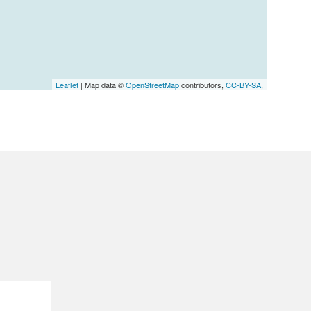
Leaflet
| Map data ©
OpenStreetMap
contributors,
CC-BY-SA
,