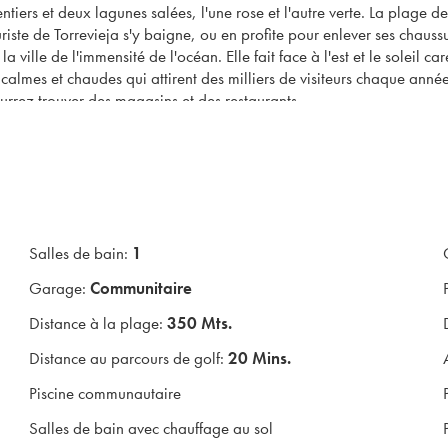
iers et deux lagunes salées, l'une rose et l'autre verte. La plage de
touriste de Torrevieja s'y baigne, ou en profite pour enlever ses chau
ville de l'immensité de l'océan. Elle fait face à l'est et le soleil ca
x calmes et chaudes qui attirent des milliers de visiteurs chaque ann
rrez trouver des magasins et des restaurants.
eurs emplacements que vous puissiez trouver, situés à seulement 10
e bain, un salon et une salle à manger décloisonnés avec un aménag
ents ont également des placards dans toutes les chambres et entièr
de haute qualité avec une belle piscine commune sur le toit.
de luxe chez Gold Bricks dès aujourd'hui et laissez l'un de nos ass
Salles de bain:
1
Garage:
Communitaire
Distance à la plage:
350 Mts.
Distance au parcours de golf:
20 Mins.
Piscine communautaire
Salles de bain avec chauffage au sol