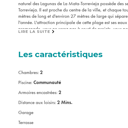
naturel des Lagunas de La Mata-Torrevieja possède des sent
Torrevieja. Il est proche du centre de la ville, et chaque 
mètres de long et d'environ 27 mètres de large qui sépare la 
l'année. L'attraction principale de cette plage est ses eau
promenade, vous ne serez pas à court de projets, vous pou
LIRE LA SUITE
Appartements de nouvelle construction avec l'un des meill
dispose de 10 appartements, 1 et 2 chambres et 1 salle d
équipée d'appareils de marque supérieure et les appartem
Les caractéristiques
complexe résidentiel a un design moderne et des finitions 
Veuillez contacter nos experts en nouvelles constructions 
Chambres:
2
immobilière espagnole aujourd'hui...
Piscine:
Communauté
Armoires encastrées:
2
Distance aux loisirs:
2 Mins.
Garage
Terrasse