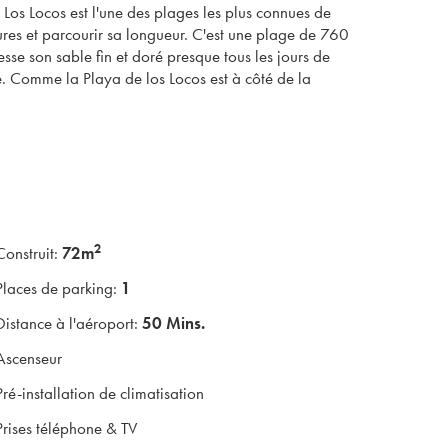
 Los Locos est l'une des plages les plus connues de
ssures et parcourir sa longueur. C'est une plage de 760
resse son sable fin et doré presque tous les jours de
ée. Comme la Playa de los Locos est à côté de la
0 mètres de la plage de Los Locos. Cette résidence
ement spacieux, de grandes baies vitrées, la cuisine est
ement salles de bains équipées avec chauffage au sol. Ce
istants aux biens personnels commencer votre expérience
2
Construit:
72m
Places de parking:
1
Distance à l'aéroport:
50 Mins.
Ascenseur
Pré-installation de climatisation
Prises téléphone & TV