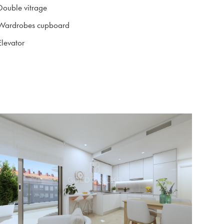
Double vitrage
Wardrobes cupboard
Elevator