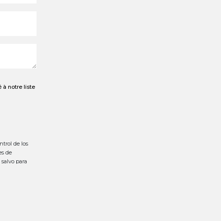
à notre liste
trol de los
es de
 salvo para
 los datos,
edencia de
icional y