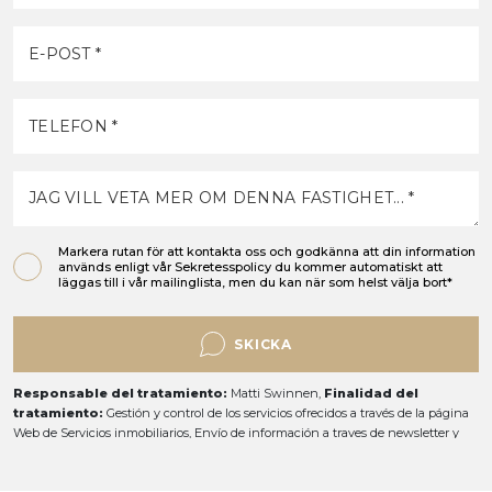
Markera rutan för att kontakta oss och godkänna att din information
används enligt vår
Sekretesspolicy
du kommer automatiskt att
läggas till i vår mailinglista, men du kan när som helst välja bort*
SKICKA
Responsable del tratamiento:
Matti Swinnen,
Finalidad del
tratamiento:
Gestión y control de los servicios ofrecidos a través de la página
Web de Servicios inmobiliarios, Envío de información a traves de newsletter y
otros,
Legitimación:
Por consentimiento,
Destinatarios:
No se cederan los
datos, salvo para elaborar contabilidad,
Derechos de las personas