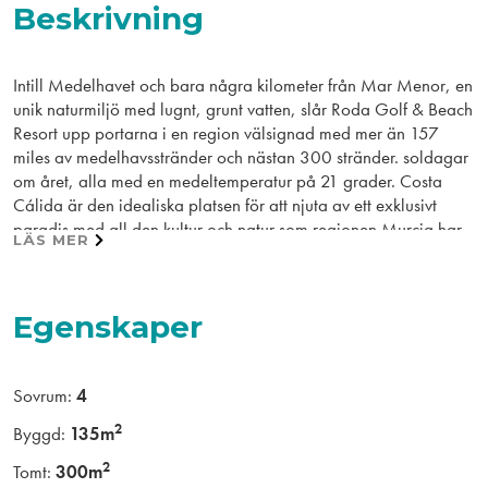
Beskrivning
Intill Medelhavet och bara några kilometer från Mar Menor, en
unik naturmiljö med lugnt, grunt vatten, slår Roda Golf & Beach
Resort upp portarna i en region välsignad med mer än 157
miles av medelhavsstränder och nästan 300 stränder. soldagar
om året, alla med en medeltemperatur på 21 grader. Costa
Cálida är den idealiska platsen för att njuta av ett exklusivt
paradis med all den kultur och natur som regionen Murcia har
LÄS MER
att erbjuda. Det är också ett paradis i världsklass för
sportälskare: nautiska sporter eller en oändlig mängd aktiviteter
som simning, segling eller vattenskidor, såväl som landsporter,
Egenskaper
med alternativ som sträcker sig från tennis till vandring eller
golf.
Gillar du verkligen golf? Då är denna villa något för dig. På
Sovrum:
4
första raden av golfbanan har du denna vackra villa med privat
2
Byggd:
135m
pool och parkeringsplats på tomten. Villan har terrasserad yta
på bottenvåningen och 2 terrasser på första våningen som gör
2
Tomt:
300m
att du kan njuta av solens alla timmar, alla dagar på året.